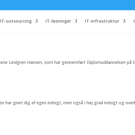
 Diplomuddannelsen
IT-outsourcing
IT-løsninger
IT-infrastruktur
ga, Rene Lindgren Hansen, som har gennemført Diplomuddannelsen på
 har givet dig af egen indsigt, men også i høj grad indsigt og overbl