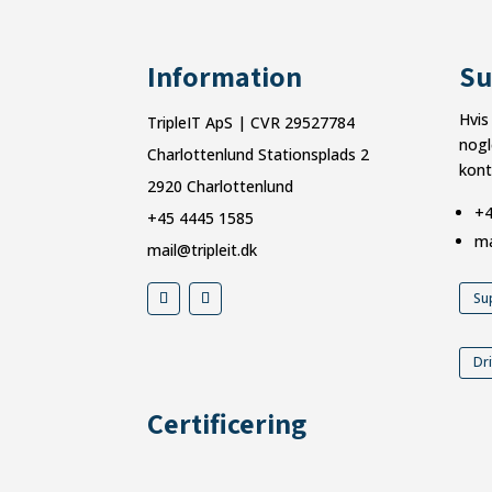
Information
Su
Hvis
TripleIT ApS | CVR 29527784
nogl
Charlottenlund Stationsplads 2
kont
2920 Charlottenlund
+4
+45 4445 1585
ma
mail@tripleit.dk
Su
Dri
Certificering