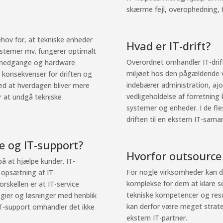
skærme fejl, overophedning,
hov for, at tekniske enheder
Hvad er IT-drift?
ystemer mv. fungerer optimalt
Overordnet omhandler IT-drift 
emnedgange og hardware
miljøet hos den pågældende v
 konsekvenser for driften og
indebærer administration, aj
ed at hverdagen bliver mere
vedligeholdelse af forretning 
or at undgå tekniske
systemer og enheder. I de fle
driften til en ekstern IT-sama
ce og IT-support?
Hvorfor outsource 
på at hjælpe kunder. IT-
For nogle virksomheder kan de
g opsætning af IT-
komplekse for dem at klare se
rskellen er at IT-service
tekniske kompetencer og resurs
ogier og løsninger med henblik
kan derfor være meget strateg
IT-support omhandler det ikke
ekstern IT-partner.