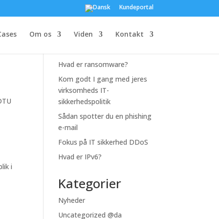
Kundeportal
Udvalgte
Cases
Om os
Viden
Kontakt
artikler
Hvad er ransomware?
Kom godt I gang med jeres
virksomheds IT-
 DTU
sikkerhedspolitik
Sådan spotter du en phishing
e-mail
Fokus på IT sikkerhed DDoS
Hvad er IPv6?
ik i
Kategorier
Nyheder
Uncategorized @da