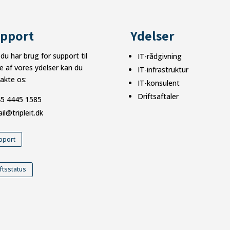
pport
Ydelser
 du har brug for support til
IT-rådgivning
e af vores ydelser kan du
IT-infrastruktur
akte os:
IT-konsulent
Driftsaftaler
5 4445 1585
il@tripleit.dk
pport
ftsstatus