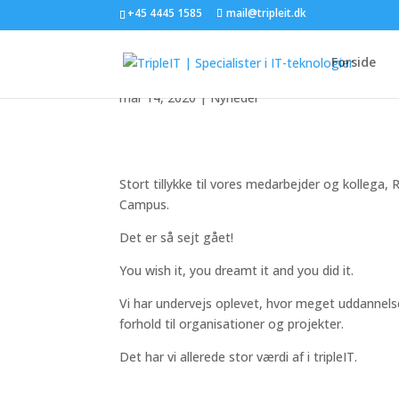
+45 4445 1585
mail@tripleit.dk
Rene har gennemført
Forside
mar 14, 2020
|
Nyheder
Stort tillykke til vores medarbejder og kolle
Campus.
Det er så sejt gået!
You wish it, you dreamt it and you did it.
Vi har undervejs oplevet, hvor meget uddannelsen
forhold til organisationer og projekter.
Det har vi allerede stor værdi af i tripleIT.