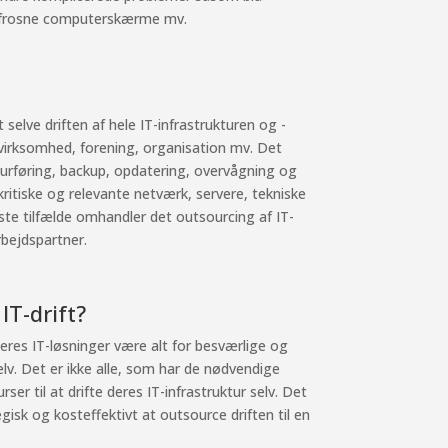
 frosne computerskærme mv.
selve driften af hele IT-infrastrukturen og -
irksomhed, forening, organisation mv. Det
ourføring, backup, opdatering, overvågning og
kritiske og relevante netværk, servere, tekniske
ste tilfælde omhandler det outsourcing af IT-
rbejdspartner.
IT-drift?
res IT-løsninger være alt for besværlige og
lv. Det er ikke alle, som har de nødvendige
er til at drifte deres IT-infrastruktur selv. Det
isk og kosteffektivt at outsource driften til en