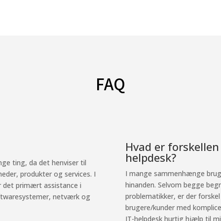
FAQ
Hvad er forskellen
helpdesk?
 ting, da det henviser til
I mange sammenhænge bruges
heder, produkter og services. I
hinanden. Selvom begge begr
et primært assistance i
problematikker, er der forskel
softwaresystemer, netværk og
brugere/kunder med komplice
IT-helpdesk hurtig hjælp til